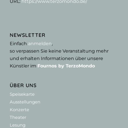
URL:
https://www.terzomondo.de/
NEWSLETTER
Einfach
anmelden
,
so verpassen Sie keine Veranstaltung mehr
und erhalten Informationen über unsere
Künstler im
Fournos by TerzoMondo
ÜBER UNS
Speisekarte
Ausstellungen
Konzerte
Theater
Lesung