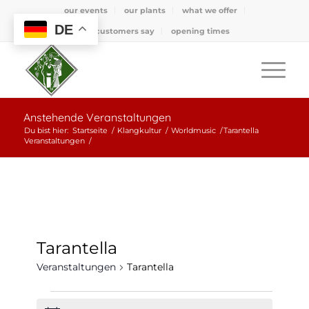
our events
our plants
what we offer
DE
what customers say
opening times
Anstehende Veranstaltungen
Du bist hier:
Startseite
/
Klangkultur
/
Worldmusic
/
Tarantella
Veranstaltungen
/
Tarantella
Veranstaltungen
Tarantella
Veranstaltungen