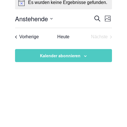
Es wurden keine Ergebnisse gefunden.
Hinweis
Veransta
Verans
Anstehende
Suche
Foto
Ansicht
Suche
Datum
Naviga
List
und
auswählen.
Veranstaltungen
Vorherige
Heute
Nächste
of
Ansichten
Veranstaltun
Veranstaltungen
Navigati
in
Kalender abonnieren
Photo
View