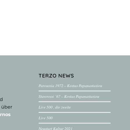
TERZO NEWS
Paroussia 1972 – Kostas Papanastasiou
Stawrossi ´67 – Kostas Papanastasiou
nd
 über
Live 500 , die zweite
rnos
Live 500
Neustart Kultur 2021