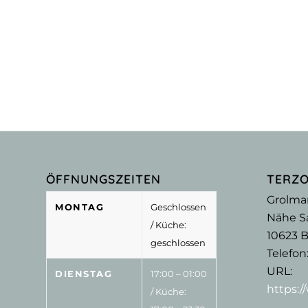
ÖFFNUNGSZEITEN
TERZ
Grolma
MONTAG
Geschlossen
Nähe Sa
/ Küche:
10623
B
geschlossen
Telefon
URL:
DIENSTAG
17:00 – 01:00
https:
/ Küche: