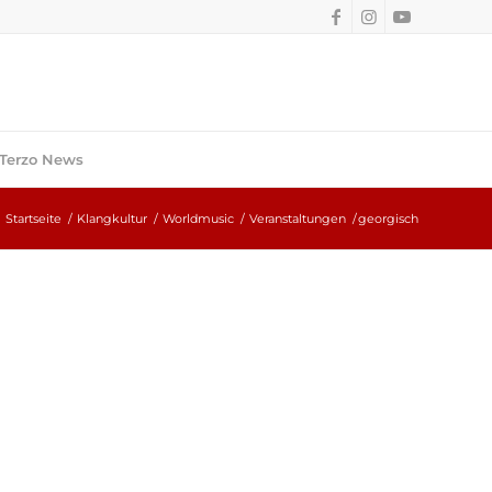
Terzo News
Startseite
/
Klangkultur
/
Worldmusic
/
Veranstaltungen
/
georgisch