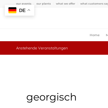
our events
our plants
what we offer
what customers sa
DE
Home
M
Anstehende Veranstaltungen
georgisch