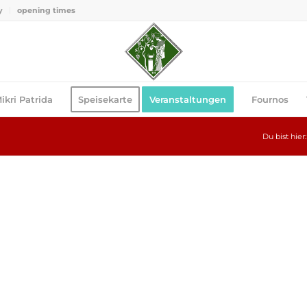
y
opening times
ikri Patrida
Speisekarte
Veranstaltungen
Fournos
Du bist hier: