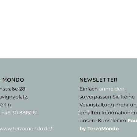
O MONDO
NEWSLETTER
nstraße 28
Einfach
anmelden
,
vignyplatz,
so verpassen Sie keine
erlin
Veranstaltung mehr u
:
+49 30 8815261
erhalten Informationen
unsere Künstler im
Fou
//www.terzomondo.de/
by TerzoMondo