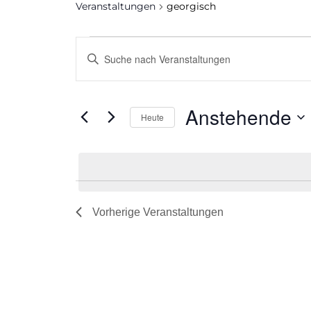
Veranstaltungen
georgisch
Veranstaltungen
Veranstaltungen
Bitte
Suche
Schlüsselwort
und
eingeben.
Ansichten,
Suche
Anstehende
Heute
Navigation
nach
Datum
Veranstaltungen
auswählen.
Schlüsselwort.
Vorherige
Veranstaltungen